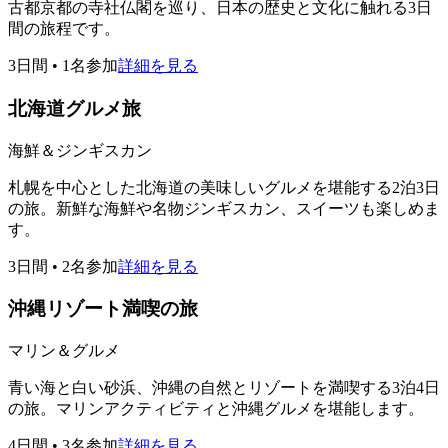
古都京都の寺社仏閣を巡り、日本の歴史と文化に触れる3日
間の旅程です。
3日間
•
1名参加
詳細を見る
北海道グルメ旅
海鮮＆ジンギスカン
札幌を中心とした北海道の美味しいグルメを堪能する2泊3日
の旅。新鮮な海鮮や名物ジンギスカン、スイーツも楽しめま
す。
3日間
•
2名参加
詳細を見る
沖縄リゾート満喫の旅
マリン＆グルメ
青い海と白い砂浜、沖縄の自然とリゾートを満喫する3泊4日
の旅。マリンアクティビティと沖縄グルメを堪能します。
4日間
•
3名参加
詳細を見る